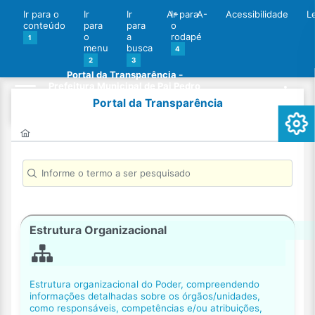
Ir para o
Ir
Ir
A+
Ir para
A-
Acessibilidade
L
conteúdo
para
para
o
o
a
rodapé
1
menu
busca
4
2
3
Portal da Transparência -
Prefeitura Municipal de Pai Pedro
Portal da Transparência
Estrutura Organizacional
Estrutura organizacional do Poder, compreendendo
informações detalhadas sobre os órgãos/unidades,
como responsáveis, competências e/ou atribuições,