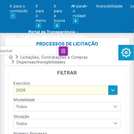
Ir para o
Ir
Ir
A+
Ir para
A-
Acessibilidade
L
conteúdo
para
para
o
o
a
rodapé
1
menu
busca
4
2
3
Portal da Transparência -
Prefeitura Municipal de Pai Pedro
PROCESSOS DE LICITAÇÃO
Licitações, Contratações e Compras
Dispensas/Inexigibilidades
FILTRAR
Exercício
Modalidade
Todos
Situação
Todos
Número Processo